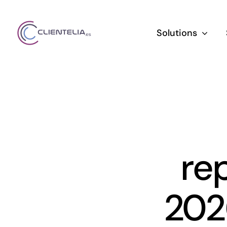
Saltar
al
Solutions
contenido
rep
202