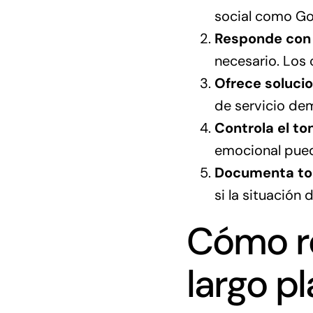
social como Go
Responde con 
necesario. Los 
Ofrece solucio
de servicio dem
Controla el to
emocional puede
Documenta to
si la situación 
Cómo re
largo p