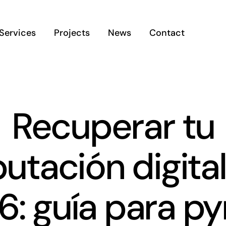
Services
Projects
News
Contact
Recuperar tu
utación digita
6: guía para p