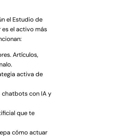
ún el
Estudio de
r es el activo más
ncionan:
es. Artículos,
malo.
ategia activa de
 chatbots con IA y
ficial que te
sepa cómo actuar